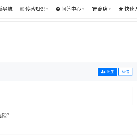
感导航
传感知识
问答中心
商店
快速
关注
私信
危险？