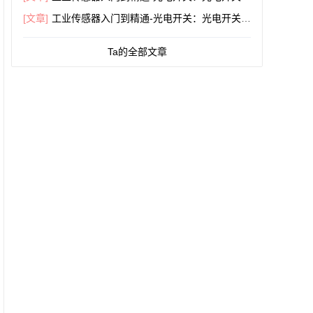
感器原理及接线
[文章]
工业传感器入门到精通-光电开关：光电开关N
PN与PNP的区别
Ta的全部文章