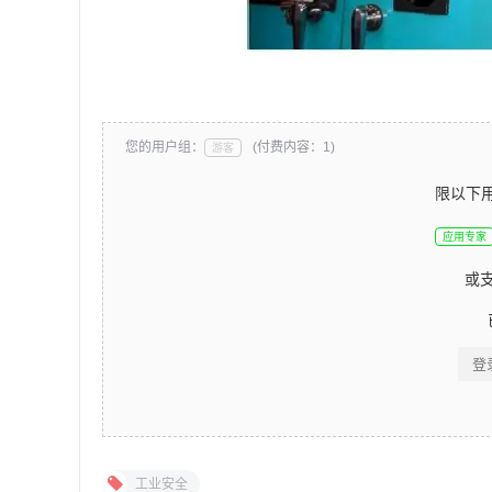
您的用户组：
(付费内容：1)
游客
限以下
应用专家
或
登
工业安全