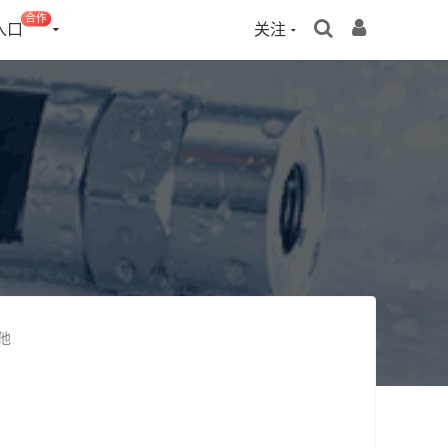
合作
入口
关注
他